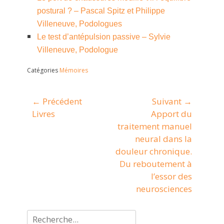
postural ? – Pascal Spitz et Philippe
Villeneuve, Podologues
Le test d’antépulsion passive – Sylvie
Villeneuve, Podologue
Catégories
Mémoires
Navigation
← Précédent
Suivant →
Article
Livres
Article
Apport du
de
précédent :
suivant :
traitement manuel
l’article
neural dans la
douleur chronique.
Du reboutement à
l’essor des
neurosciences
Rechercher :