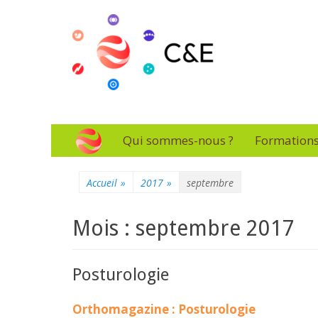
Connaissance & Ev
L'essentiel de la formation
Menu
Aller
Qui sommes-nous ?
Formation
au
principal
contenu
Accueil
»
2017
»
septembre
Mois : septembre 2017
Posturologie
Orthomagazine : Posturologie