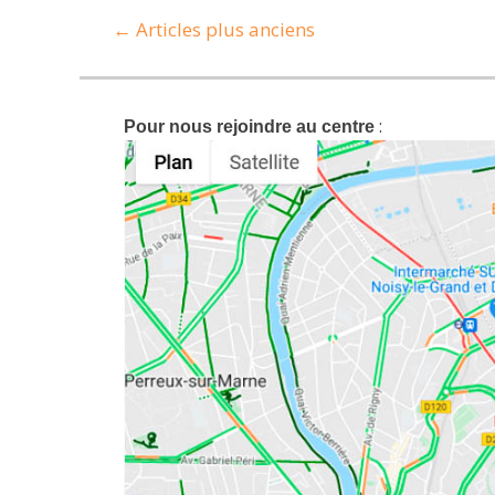
Navigation
←
Articles plus anciens
des
articles
:
Pour nous rejoindre au centre