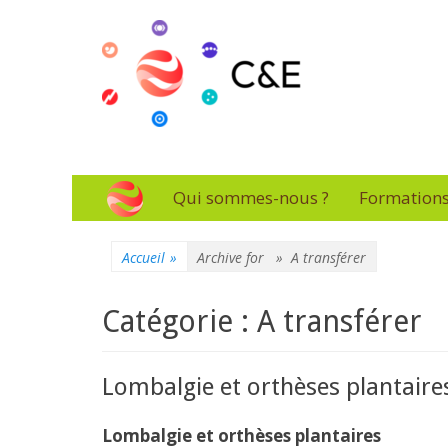
Connaissance & Ev
L'essentiel de la formation
Menu
Aller
Qui sommes-nous ?
Formation
au
principal
contenu
Accueil
»
Archive for »
A transférer
Catégorie : A transférer
Lombalgie et orthèses plantaire
Lombalgie et orthèses plantaires