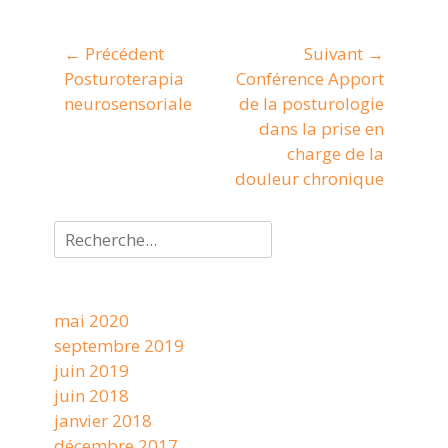
Navigation
← Précédent
Suivant →
Article
Posturoterapia
Article
Conférence Apport
de
précédent :
neurosensoriale
suivant :
de la posturologie
l’article
dans la prise en
charge de la
douleur chronique
Rechercher :
mai 2020
septembre 2019
juin 2019
juin 2018
janvier 2018
décembre 2017