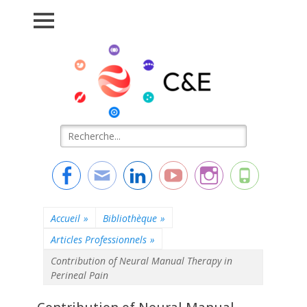
Connaissance &
L'essentiel de la formation
Evolution
Rechercher :
Facebook
Adresse
Linkedin
YouTube
Instagram
Tél
de
contact
Accueil
»
Bibliothèque
»
Articles Professionnels
»
Contribution of Neural Manual Therapy in
Perineal Pain