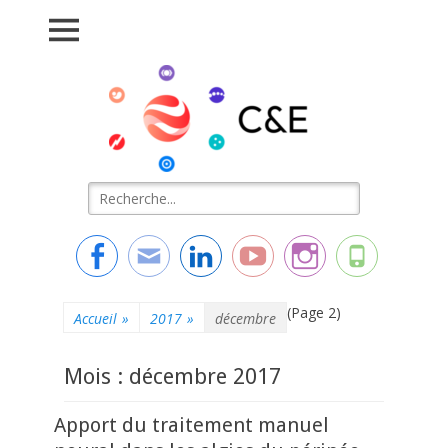
Connaissance &
L'essentiel de la formation
Evolution
Rechercher :
Facebook
Adresse
Linkedin
YouTube
Instagram
Tél
de
contact
(Page 2)
Accueil
»
2017
»
décembre
Mois : décembre 2017
Apport du traitement manuel