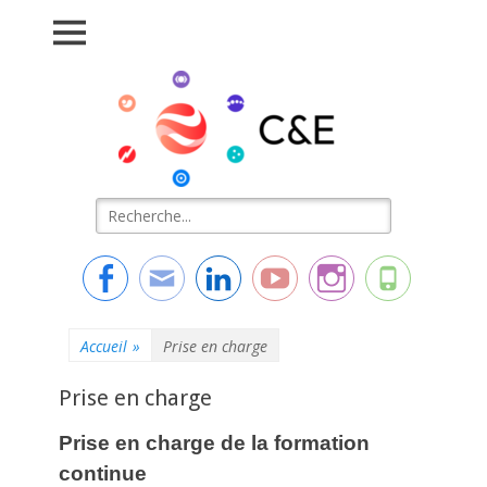
Connaissance &
L'essentiel de la formation
Evolution
Rechercher :
Facebook
Adresse
Linkedin
YouTube
Instagram
Tél
de
contact
Accueil
»
Prise en charge
Prise en charge
Prise en charge de la formation
continue