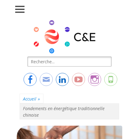
Connaissance &
L'essentiel de la formation
Evolution
Rechercher :
Facebook
Adresse
Linkedin
YouTube
Instagram
Tél
de
contact
Accueil
»
Fondements en énergétique traditionnelle
chinoise